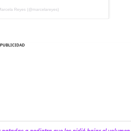
 Marcela Reyes (@marcelareyes)
PUBLICIDAD
 patadas a pediatra que les pidió bajar el volumen 