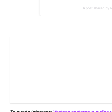
A post shared by
Te puede interesar:
Vecinos cogieron a puños y