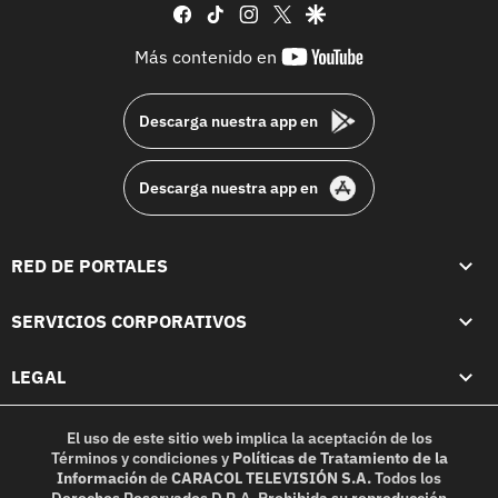
facebook
tiktok
instagram
twitter
google
youtube-
Más contenido en
footer
Descarga nuestra app en
Descarga nuestra app en
RED DE PORTALES
SERVICIOS CORPORATIVOS
LEGAL
El uso de este sitio web implica la aceptación de los
Términos y condiciones
y
Políticas de Tratamiento de la
Información
de
CARACOL TELEVISIÓN S.A.
Todos los