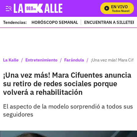
EN VIVO
Mira Todos Nuestros P
Tendencias:
HORÓSCOPO SEMANAL
ENCUENTRAN A SILLETER
PUBLICIDAD
/
/
/
La Kalle
Entretenimiento
Farándula
¡Una vez más! Mara Cifue
¡Una vez más! Mara Cifuentes anuncia
su retiro de redes sociales porque
volverá a rehabilitación
El aspecto de la modelo sorprendió a todos sus
seguidores