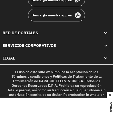
Descarga nuestra app en
Descarga nuestra app en
RED DE PORTALES
SERVICIOS CORPORATIVOS
LEGAL
El uso de este sitio web implica la aceptación de los
Términos y condiciones
y
Políticas de Tratamiento de la
Información
de
CARACOL TELEVISIÓN S.A.
Todos los
Derechos Reservados D.R.A. Prohibida su reproducción
total o parcial, así como su traducción a cualquier idioma sin
autorización escrita de su titular. Reproduction in whole or
c
in part, or translation without written permission is
prohibited. All rights reserved 2025.
PUBLICIDAD