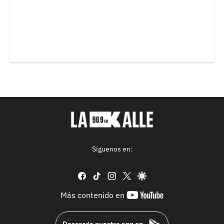
Síguenos en:
facebook
tiktok
instagram
twitter
google
youtube-
Más contenido en
footer