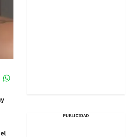
Whatsapp
k
uy
PUBLICIDAD
 el