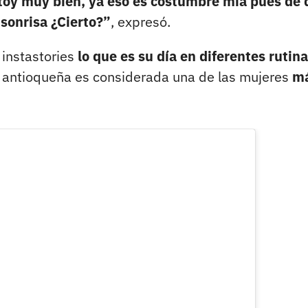
stoy muy bien, ya eso es costumbre mía pues de
sonrisa ¿Cierto?”
, expresó.
instastories
lo que es su día en diferentes rutin
 antioqueña es considerada una de las mujeres
m