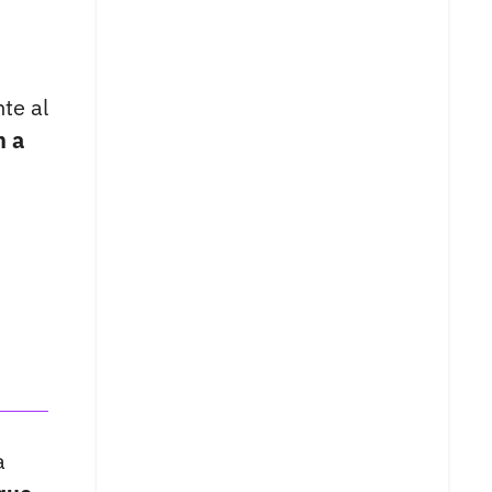
te al
n a
a