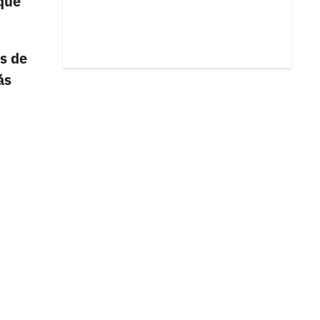
 que
as de
ás