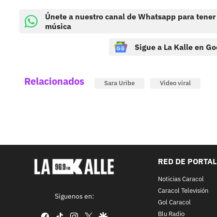
Únete a nuestro canal de Whatsapp para tener
música
Sigue a La Kalle en Go
Relacionados
Sara Uribe
Video viral
RED DE PORTA
Noticias Caracol
Caracol Televisión
Síguenos en:
Gol Caracol
Blu Radio
facebook
tiktok
instagram
twitter
google