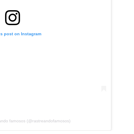
is post on Instagram
reando famosos (@rastreandofamosos)