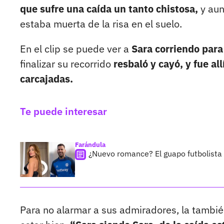
que sufre una caída un tanto chistosa,
y au
estaba muerta de la risa en el suelo.
En el clip se puede ver a
Sara corriendo para 
finalizar su recorrido
resbaló y cayó, y fue al
carcajadas.
Te puede interesar
Farándula
¿Nuevo romance? El guapo futbolista q
Para no alarmar a sus admiradores, la tambié