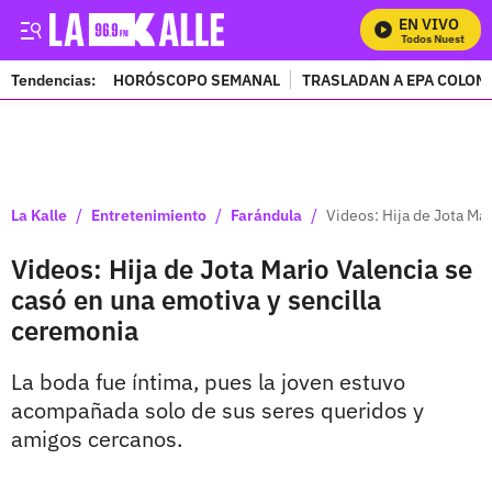
EN VIVO
Mira Todos Nuestros P
Tendencias:
HORÓSCOPO SEMANAL
TRASLADAN A EPA COLOM
PUBLICIDAD
/
/
/
La Kalle
Entretenimiento
Farándula
Videos: Hija de Jota Ma
Videos: Hija de Jota Mario Valencia se
casó en una emotiva y sencilla
ceremonia
La boda fue íntima, pues la joven estuvo
acompañada solo de sus seres queridos y
amigos cercanos.