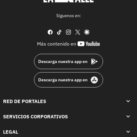
Síguenos en:
facebook
tiktok
instagram
twitter
google
youtube-
Más contenido en
footer
Descarga nuestra app en
Descarga nuestra app en
RED DE PORTALES
SERVICIOS CORPORATIVOS
LEGAL