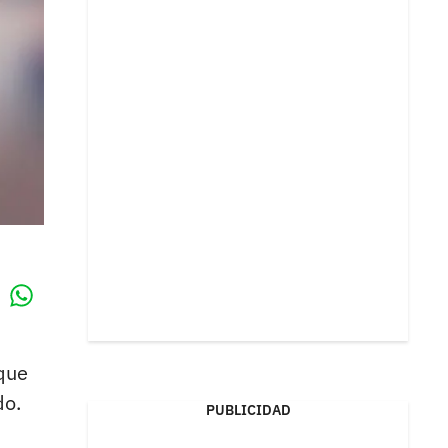
Whatsapp
k
que
do.
PUBLICIDAD