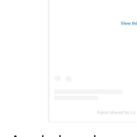
View th
A post shared by Lo