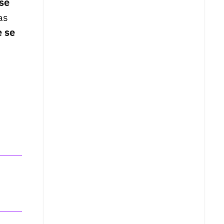
rse
as
e se