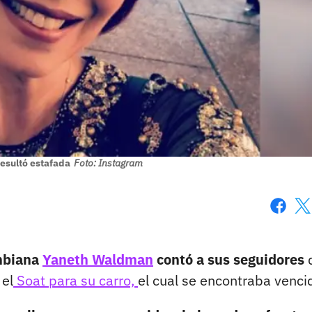
esultó estafada
Foto: Instagram
Faceboo
X
ombiana
Yaneth Waldman
contó a sus seguidores
 el
Soat para su carro,
el cual se encontraba venci