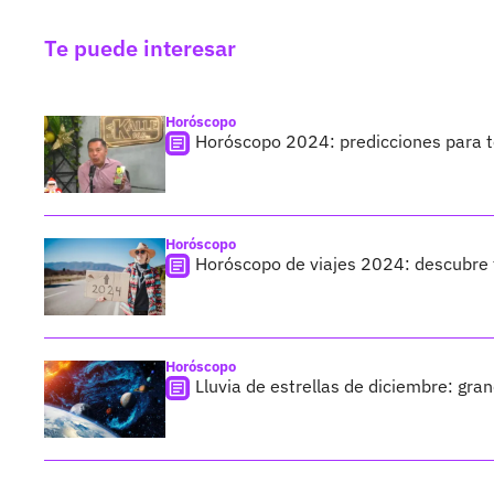
Te puede interesar
Horóscopo
Horóscopo 2024: predicciones para t
Horóscopo
Horóscopo de viajes 2024: descubre t
Horóscopo
Lluvia de estrellas de diciembre: gra