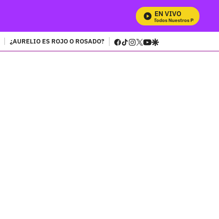
EN VIVO
Mira Todos Nuestros Programas
facebook
tiktok
instagram
twitter
youtube
google
¿AURELIO ES ROJO O ROSADO?