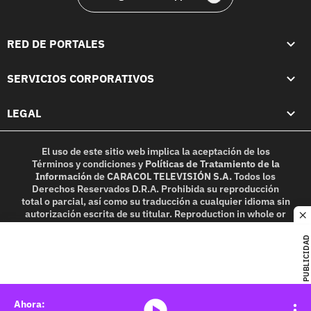
RED DE PORTALES
SERVICIOS CORPORATIVOS
LEGAL
El uso de este sitio web implica la aceptación de los
Términos y condiciones
y
Políticas de Tratamiento de la
Información
de
CARACOL TELEVISIÓN S.A.
Todos los
Derechos Reservados D.R.A. Prohibida su reproducción
total o parcial, así como su traducción a cualquier idioma sin
autorización escrita de su titular. Reproduction in whole or
c
in part, or translation without written permission is
prohibited. All rights reserved 2025.
PUBLICIDAD
MIEMBRO DE:
media-icon