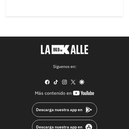
Síguenos en:
facebook
tiktok
instagram
twitter
google
youtube-
Más contenido en
footer
Descarga nuestra app en
Descarga nuestra app en