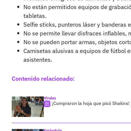
No están permitidos equipos de grabació
tabletas.
Selfie sticks, punteros láser y banderas 
No se permite llevar disfraces inflables
No se pueden portar armas, objetos cort
Camisetas alusivas a equipos de fútbol es
asistentes.
Contenido relacionado:
Virales
¡Compraron la hoja que pisó Shakira!
Farándula