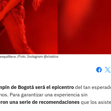
anquillera
/Foto: Instagram @shakira
Faceboo
X
mpín de Bogotá será el epicentro
del tan esperad
os. Para garantizar una experiencia sin
eron una serie de recomendaciones
que los asist