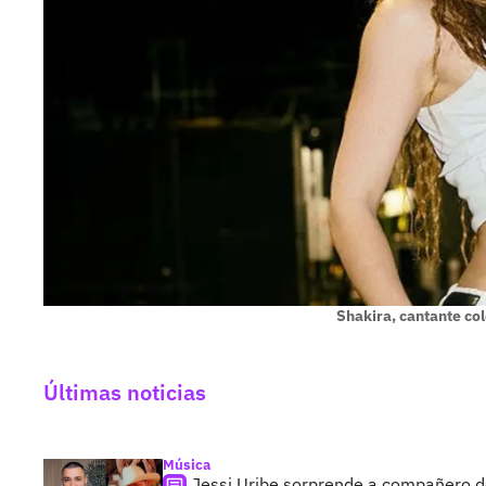
Shakira, cantante c
Últimas noticias
Música
Jessi Uribe sorprende a compañero de