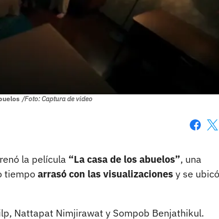
abuelos
/Foto: Captura de video
Faceboo
X
renó la película
“La casa de los abuelos”
, una
co tiempo
arrasó con las visualizaciones
y se ubicó
lp, Nattapat Nimjirawat y Sompob Benjathikul.