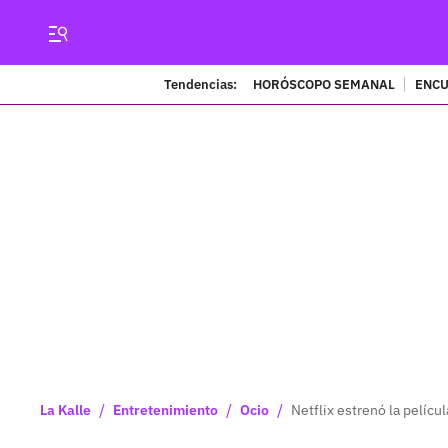
Tendencias:
HORÓSCOPO SEMANAL
ENCU
/
/
/
La Kalle
Entretenimiento
Ocio
Netflix estrenó la películ