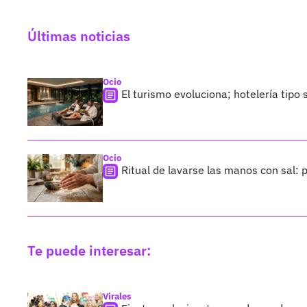
Últimas noticias
Ocio
El turismo evoluciona; hotelería tipo
Ocio
Ritual de lavarse las manos con sal:
Te puede interesar:
Virales