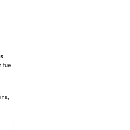
es
n fue
ina,