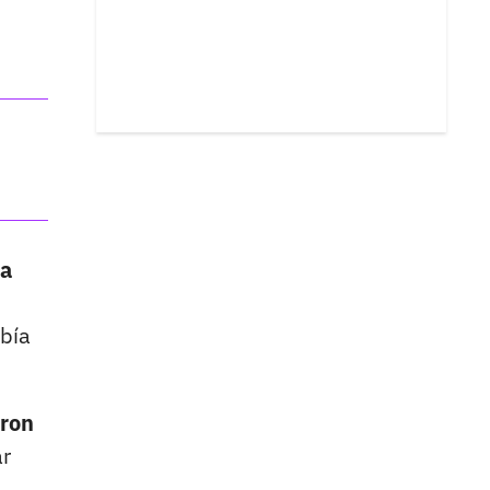
ía
bía
aron
ar