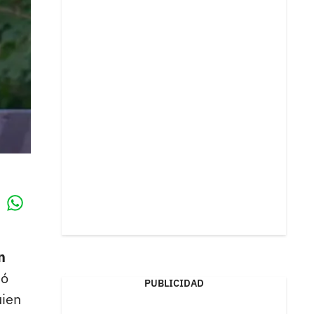
Whatsapp
k
n
ió
PUBLICIDAD
ien