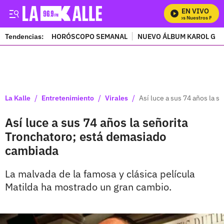
EN VIVO
Mira Todos Nuestros Progra
Tendencias:
HORÓSCOPO SEMANAL
NUEVO ÁLBUM KAROL G
PUBLICIDAD
/
/
/
La Kalle
Entretenimiento
Virales
Así luce a sus 74 años la 
Así luce a sus 74 años la señorita
Tronchatoro; está demasiado
cambiada
La malvada de la famosa y clásica película
Matilda ha mostrado un gran cambio.