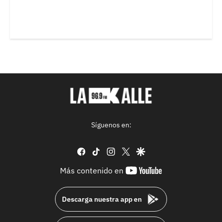
Síguenos en:
facebook
tiktok
instagram
twitter
google
youtube-
Más contenido en
footer
Descarga nuestra app en