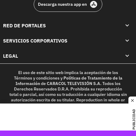
Descarga nuestra app en
RED DE PORTALES
SERVICIOS CORPORATIVOS
LEGAL
El uso de este sitio web implica la aceptación de los
Términos y condiciones
y
Políticas de Tratamiento de la
Información
de
CARACOL TELEVISIÓN S.A.
Todos los
Derechos Reservados D.R.A. Prohibida su reproducción
total o parcial, así como su traducción a cualquier idioma sin
autorización escrita de su titular. Reproduction in whole or
c
in part, or translation without written permission is
prohibited. All rights reserved 2025.
PUBLICIDAD
MIEMBRO DE: