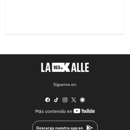
Síguenos en:
facebook
tiktok
instagram
twitter
google
youtube-
Más contenido en
footer
Descarga nuestra app en