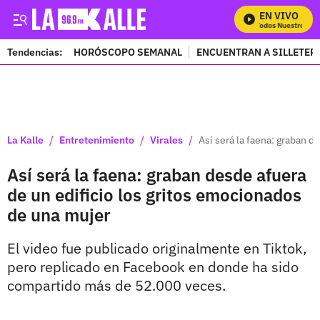
EN VIVO
Mira Todos Nuestros Pr
Tendencias:
HORÓSCOPO SEMANAL
ENCUENTRAN A SILLETER
PUBLICIDAD
/
/
/
La Kalle
Entretenimiento
Virales
Así será la faena: graban d
Así será la faena: graban desde afuera
de un edificio los gritos emocionados
de una mujer
El video fue publicado originalmente en Tiktok,
pero replicado en Facebook en donde ha sido
compartido más de 52.000 veces.