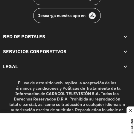
Descarga nuestra app en
RED DE PORTALES
SERVICIOS CORPORATIVOS
LEGAL
El uso de este sitio web implica la aceptación de los
Términos y condiciones
y
Políticas de Tratamiento de la
Información
de
CARACOL TELEVISIÓN S.A.
Todos los
Derechos Reservados D.R.A. Prohibida su reproducción
total o parcial, así como su traducción a cualquier idioma sin
autorización escrita de su titular. Reproduction in whole or
c
in part, or translation without written permission is
prohibited. All rights reserved 2025.
PUBLICIDAD
MIEMBRO DE: