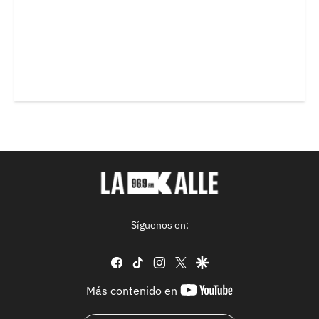
Síguenos en:
facebook
tiktok
instagram
twitter
google
youtube-
Más contenido en
footer