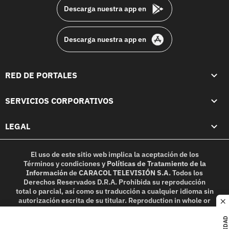
Descarga nuestra app en
Descarga nuestra app en
RED DE PORTALES
SERVICIOS CORPORATIVOS
LEGAL
El uso de este sitio web implica la aceptación de los
Términos y condiciones
y
Políticas de Tratamiento de la
Información
de
CARACOL TELEVISIÓN S.A.
Todos los
Derechos Reservados D.R.A. Prohibida su reproducción
total o parcial, así como su traducción a cualquier idioma sin
autorización escrita de su titular. Reproduction in whole or
c
in part, or translation without written permission is
prohibited. All rights reserved 2025.