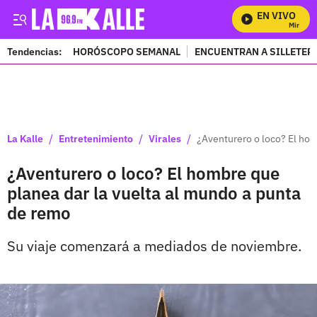
EN VIVO
Mira Tod
Tendencias:
HORÓSCOPO SEMANAL
ENCUENTRAN A SILLETER
PUBLICIDAD
/
/
/
La Kalle
Entretenimiento
Virales
¿Aventurero o loco? El hom
¿Aventurero o loco? El hombre que
planea dar la vuelta al mundo a punta
de remo
Su viaje comenzará a mediados de noviembre.