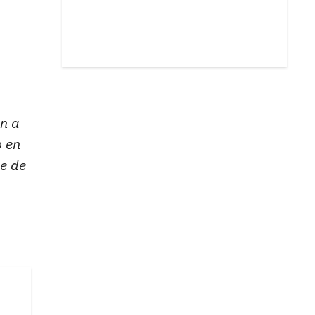
en a
o en
ne de