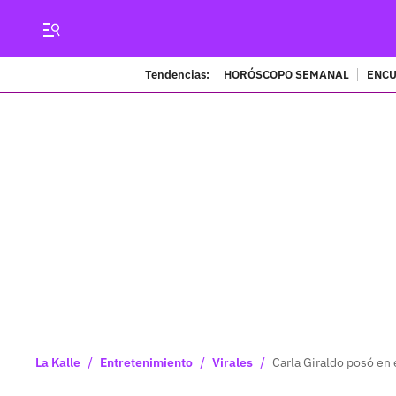
Tendencias:
HORÓSCOPO SEMANAL
ENCU
/
/
/
La Kalle
Entretenimiento
Virales
Carla Giraldo posó en 