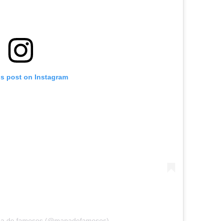
is post on Instagram
apa de famosos (@mapadefamosos)