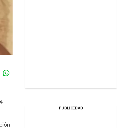
Whatsapp
k
'4
PUBLICIDAD
ción