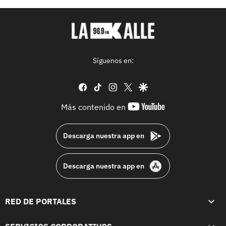
Síguenos en:
facebook
tiktok
instagram
twitter
google
youtube-
Más contenido en
footer
Descarga nuestra app en
Descarga nuestra app en
RED DE PORTALES