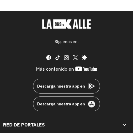
Síguenos en:
facebook
tiktok
instagram
twitter
google
youtube-
Más contenido en
footer
Descarga nuestra app en
Descarga nuestra app en
RED DE PORTALES