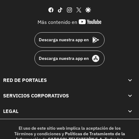
facebook
tiktok
instagram
twitter
google
youtube-
Más contenido en
footer
Descarga nuestra app en
Descarga nuestra app en
RED DE PORTALES
SERVICIOS CORPORATIVOS
LEGAL
El uso de este sitio web implica la aceptación de los
Términos y condiciones
y
Políticas de Tratamiento de la