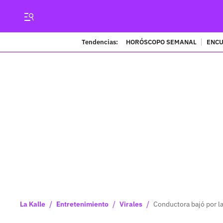
Tendencias:
HORÓSCOPO SEMANAL
ENCU
/
/
/
La Kalle
Entretenimiento
Virales
Conductora bajó por 