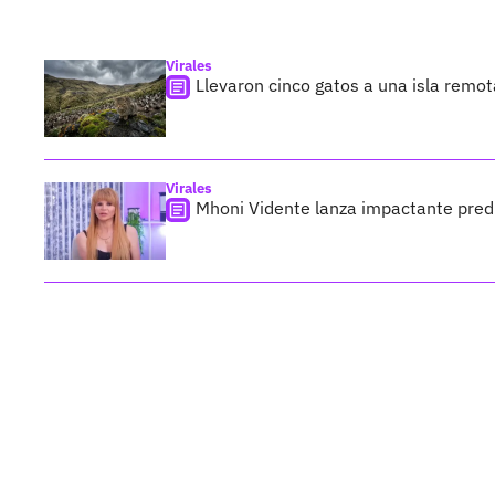
Virales
Llevaron cinco gatos a una isla remo
Virales
Mhoni Vidente lanza impactante predi