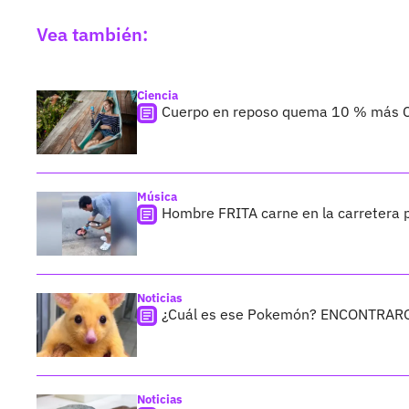
Vea también:
Ciencia
Cuerpo en reposo quema 10 % más C
Música
Hombre FRITA carne en la carretera 
Noticias
¿Cuál es ese Pokemón? ENCONTRARON
Noticias