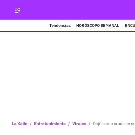
Tendencias:
HORÓSCOPO SEMANAL
ENCU
/
/
/
La Kalle
Entretenimiento
Virales
Dejó carne cruda en s