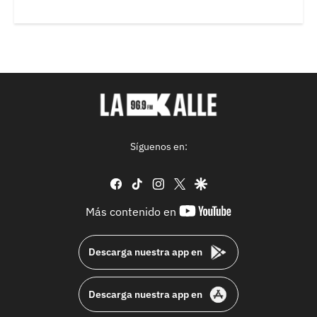
Síguenos en:
facebook
tiktok
instagram
twitter
google
youtube-
Más contenido en
footer
Descarga nuestra app en
Descarga nuestra app en