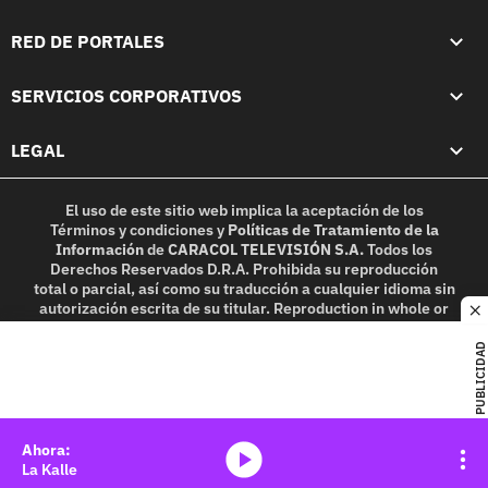
RED DE PORTALES
SERVICIOS CORPORATIVOS
LEGAL
El uso de este sitio web implica la aceptación de los
Términos y condiciones
y
Políticas de Tratamiento de la
Información
de
CARACOL TELEVISIÓN S.A.
Todos los
Derechos Reservados D.R.A. Prohibida su reproducción
total o parcial, así como su traducción a cualquier idioma sin
autorización escrita de su titular. Reproduction in whole or
c
in part, or translation without written permission is
prohibited. All rights reserved 2025.
PUBLICIDAD
MIEMBRO DE:
media-icon
La Kalle