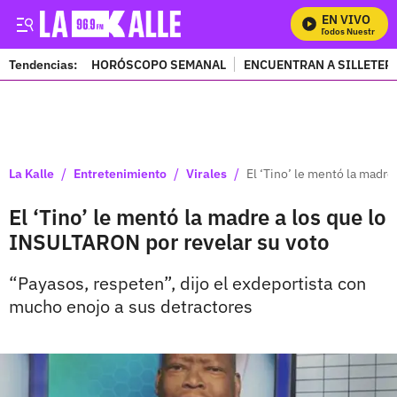
EN VIVO
Mira Todos Nuestros Pr
Tendencias:
HORÓSCOPO SEMANAL
ENCUENTRAN A SILLETER
PUBLICIDAD
/
/
/
La Kalle
Entretenimiento
Virales
El ‘Tino’ le mentó la madr
El ‘Tino’ le mentó la madre a los que lo
INSULTARON por revelar su voto
“Payasos, respeten”, dijo el exdeportista con
mucho enojo a sus detractores