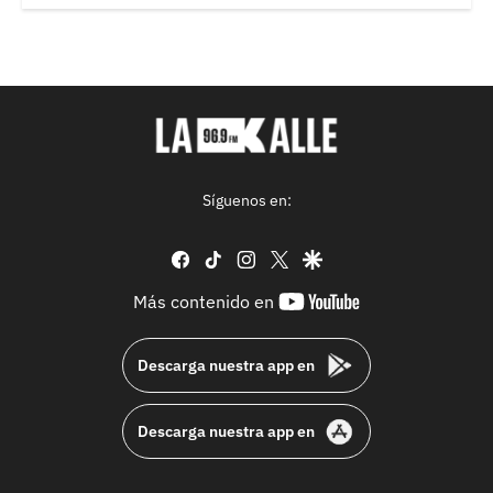
Síguenos en:
facebook
tiktok
instagram
twitter
google
youtube-
Más contenido en
footer
Descarga nuestra app en
Descarga nuestra app en