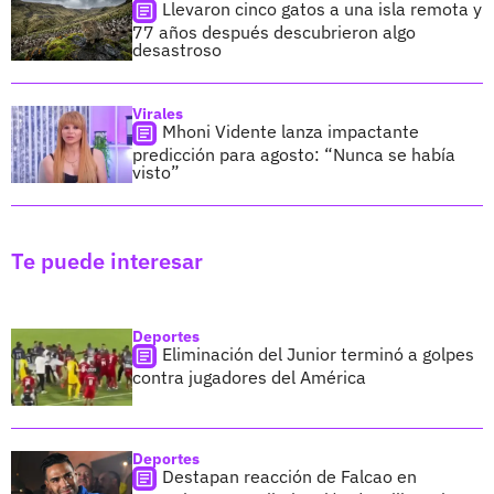
Llevaron cinco gatos a una isla remota y
77 años después descubrieron algo
desastroso
Virales
Mhoni Vidente lanza impactante
predicción para agosto: “Nunca se había
visto”
Te puede interesar
Deportes
Eliminación del Junior terminó a golpes
contra jugadores del América
Deportes
Destapan reacción de Falcao en