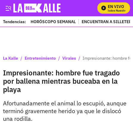
EN VIVO
Mira Todos Nuestros Pr
Tendencias:
HORÓSCOPO SEMANAL
ENCUENTRAN A SILLETER
PUBLICIDAD
/
/
/
La Kalle
Entretenimiento
Virales
Impresionante: hombre fue 
Impresionante: hombre fue tragado
por ballena mientras buceaba en la
playa
Afortunadamente el animal lo escupió, aunque
terminó gravemente herido ya que le dislocó
una rodilla.