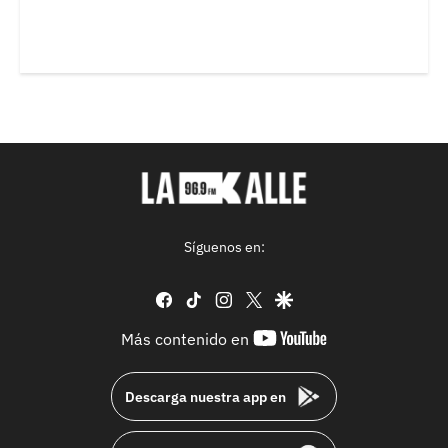
Síguenos en:
facebook
tiktok
instagram
twitter
google
youtube-
Más contenido en
footer
Descarga nuestra app en