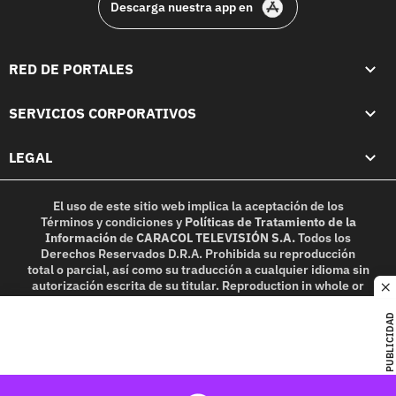
Descarga nuestra app en
RED DE PORTALES
SERVICIOS CORPORATIVOS
LEGAL
El uso de este sitio web implica la aceptación de los
Términos y condiciones
y
Políticas de Tratamiento de la
Información
de
CARACOL TELEVISIÓN S.A.
Todos los
Derechos Reservados D.R.A. Prohibida su reproducción
total o parcial, así como su traducción a cualquier idioma sin
autorización escrita de su titular. Reproduction in whole or
c
in part, or translation without written permission is
prohibited. All rights reserved 2025.
PUBLICIDAD
MIEMBRO DE: