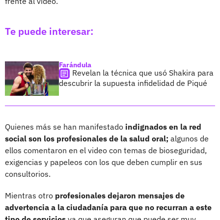
frente al video.
Te puede interesar:
Farándula
Revelan la técnica que usó Shakira para
descubrir la supuesta infidelidad de Piqué
Quienes más se han manifestado
indignados en la red
social son los profesionales de la salud oral;
algunos de
ellos comentaron en el video con temas de bioseguridad,
exigencias y papeleos con los que deben cumplir en sus
consultorios.
Mientras otro
profesionales dejaron mensajes de
advertencia a la ciudadanía para que no recurran a este
tipo de servicios
ya que aseguran que puede ser muy