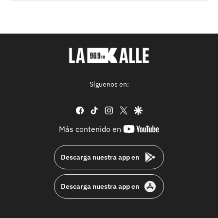
Síguenos en:
facebook
tiktok
instagram
twitter
google
youtube-
Más contenido en
footer
Descarga nuestra app en
Descarga nuestra app en