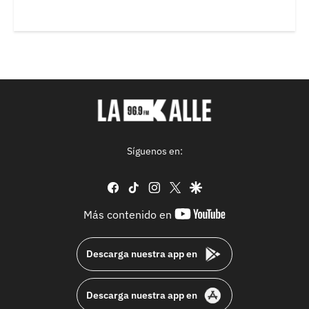
Síguenos en:
facebook
tiktok
instagram
twitter
google
youtube-
Más contenido en
footer
Descarga nuestra app en
Descarga nuestra app en