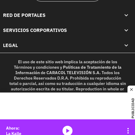
RED DE PORTALES
SERVICIOS CORPORATIVOS
LEGAL
El uso de este sitio web implica la aceptación de los
Términos y condiciones
y
Políticas de Tratamiento de la
Información
de
CARACOL TELEVISIÓN S.A.
Todos los
Derechos Reservados D.R.A. Prohibida su reproducción
total o parcial, así como su traducción a cualquier idioma sin
autorización escrita de su titular. Reproduction in whole or
c
in part, or translation without written permission is
prohibited. All rights reserved 2025.
PUBLICIDAD
MIEMBRO DE:
media-icon
La Kalle