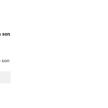
 son
o son