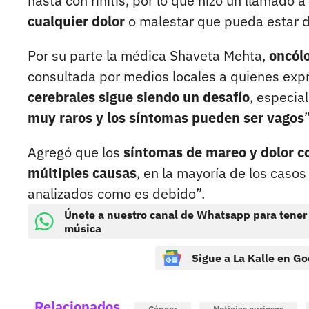
hasta con rinitis, por lo que hizo un llamado a
cualquier dolor
o malestar que pueda estar 
Por su parte la médica Shaveta Mehta,
oncólo
consultada por medios locales a quienes exp
cerebrales sigue siendo un desafío
, especia
muy raros y los síntomas pueden ser vagos
”
Agregó que los
síntomas de mareo y dolor c
múltiples causas
, en la mayoría de los caso
analizados como es debido”.
Únete a nuestro canal de Whatsapp para tener
música
Sigue a La Kalle en Go
Relacionados