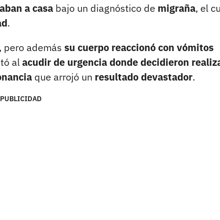
daban a casa
bajo un diagnóstico de
migraña
, el c
ad
.
s, pero además
su cuerpo reaccionó con vómitos
ntó al
acudir de urgencia donde decidieron realiz
onancia
que arrojó un
resultado devastador
.
PUBLICIDAD