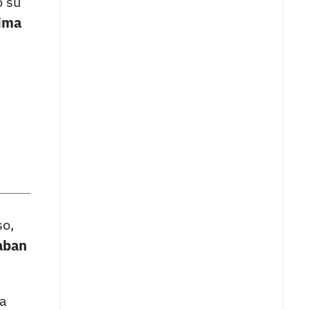
o su
ima
so,
aban
da