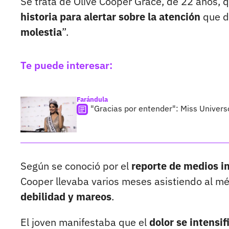
Se trata de Olive Cooper Grace, de 22 años, 
historia para alertar sobre la atención
que de
molestia
”.
Te puede interesar:
Farándula
"Gracias por entender": Miss Univers
Según se conoció por el
reporte de medios i
Cooper llevaba varios meses asistiendo al m
debilidad y mareos
.
El joven manifestaba que el
dolor se intensif