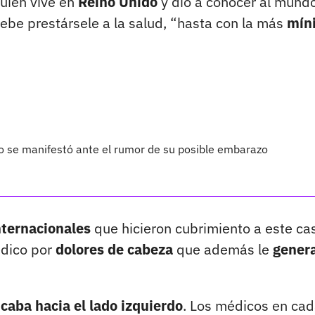
quien vive en
Reino Unido
y dio a conocer al mund
be prestársele a la salud, “hasta con la más
mín
o se manifestó ante el rumor de su posible embarazo
nternacionales
que hicieron cubrimiento a este ca
édico por
dolores de cabeza
que además le
gener
icaba hacia el lado izquierdo
. Los médicos en ca