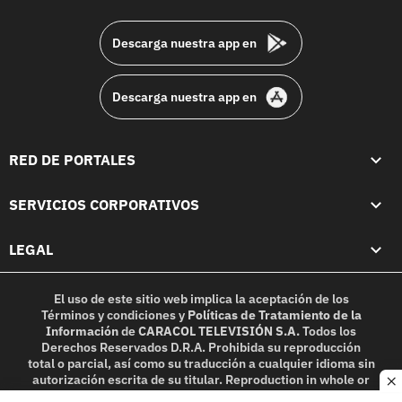
footer
Descarga nuestra app en
Descarga nuestra app en
RED DE PORTALES
SERVICIOS CORPORATIVOS
LEGAL
El uso de este sitio web implica la aceptación de los
Términos y condiciones
y
Políticas de Tratamiento de la
Información
de
CARACOL TELEVISIÓN S.A.
Todos los
Derechos Reservados D.R.A. Prohibida su reproducción
total o parcial, así como su traducción a cualquier idioma sin
autorización escrita de su titular. Reproduction in whole or
c
in part, or translation without written permission is