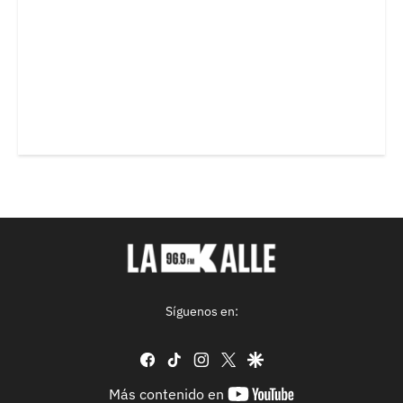
Síguenos en:
facebook
tiktok
instagram
twitter
google
youtube-
Más contenido en