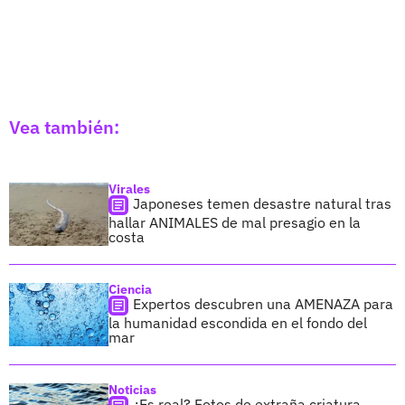
Vea también:
Virales
Japoneses temen desastre natural tras
hallar ANIMALES de mal presagio en la
costa
Ciencia
Expertos descubren una AMENAZA para
la humanidad escondida en el fondo del
mar
Noticias
¿Es real? Fotos de extraña criatura