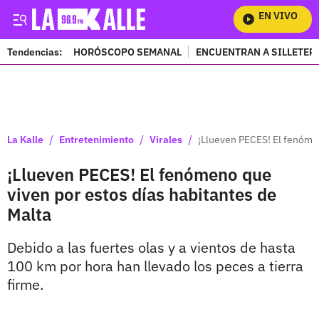
EN VIVO
Mir
Tendencias:
HORÓSCOPO SEMANAL
ENCUENTRAN A SILLETER
PUBLICIDAD
/
/
/
La Kalle
Entretenimiento
Virales
¡Llueven PECES! El fenómen
¡Llueven PECES! El fenómeno que
viven por estos días habitantes de
Malta
Debido a las fuertes olas y a vientos de hasta
100 km por hora han llevado los peces a tierra
firme.