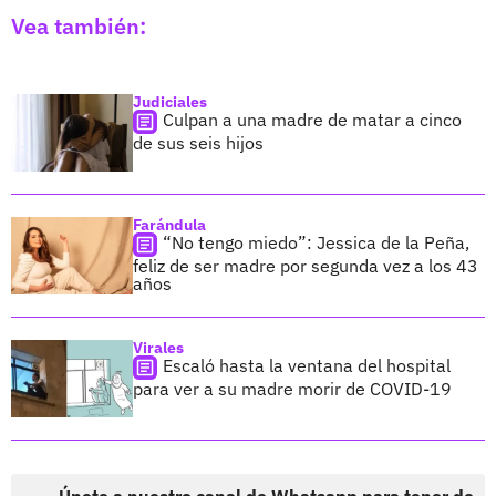
Vea también:
Judiciales
Culpan a una madre de matar a cinco
de sus seis hijos
Farándula
“No tengo miedo”: Jessica de la Peña,
feliz de ser madre por segunda vez a los 43
años
Virales
Escaló hasta la ventana del hospital
para ver a su madre morir de COVID-19
Únete a nuestro canal de Whatsapp para tener de