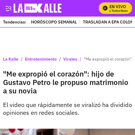
EN VIVO
Mira Todos Nuestros 
Tendencias:
HORÓSCOPO SEMANAL
TRASLADAN A EPA COLOM
PUBLICIDAD
/
/
/
La Kalle
Entretenimiento
Virales
"Me expropió el corazón": 
"Me expropió el corazón": hijo de
Gustavo Petro le propuso matrimonio
a su novia
El video que rápidamente se viralizó ha dividido
opiniones en redes sociales.