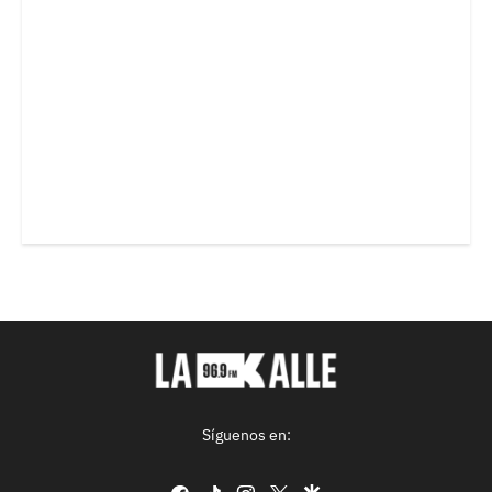
Síguenos en:
facebook
tiktok
instagram
twitter
google