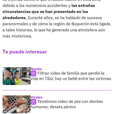
debido a los numerosos accidentes y
las extrañas
circunstancias que se han presentado en los
alrededores.
Durante años, se ha hablado de sucesos
paranormales y de cómo la región de Boquerón está ligada
a tales historias, lo que ha generado una atmósfera aún
más misteriosa.
Te puede interesar
Nación
Filtran video de familia que perdió la
vida en Tibú; hay un bebé entre las víctimas
Virales
Tenebroso video de pez con dientes
humanos; desata pánico