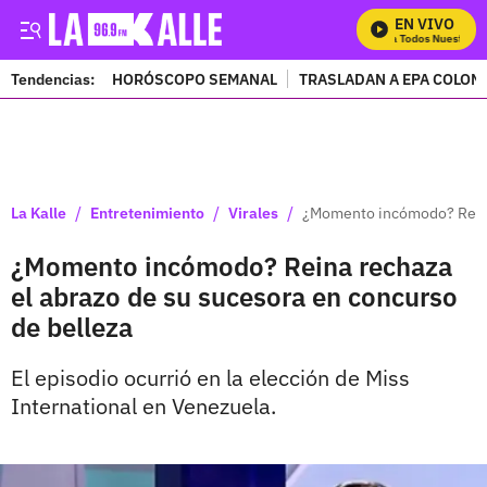
EN VIVO
Mira Todos Nuestros P
Tendencias:
HORÓSCOPO SEMANAL
TRASLADAN A EPA COLOM
PUBLICIDAD
/
/
/
La Kalle
Entretenimiento
Virales
¿Momento incómodo? Reina 
¿Momento incómodo? Reina rechaza
el abrazo de su sucesora en concurso
de belleza
El episodio ocurrió en la elección de Miss
International en Venezuela.