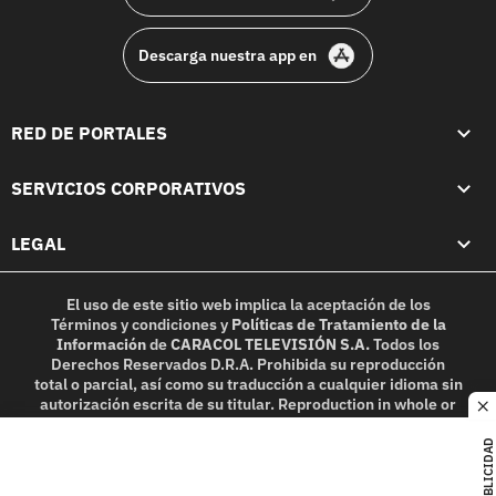
Descarga nuestra app en
RED DE PORTALES
SERVICIOS CORPORATIVOS
LEGAL
El uso de este sitio web implica la aceptación de los
Términos y condiciones
y
Políticas de Tratamiento de la
Información
de
CARACOL TELEVISIÓN S.A.
Todos los
Derechos Reservados D.R.A. Prohibida su reproducción
total o parcial, así como su traducción a cualquier idioma sin
autorización escrita de su titular. Reproduction in whole or
c
in part, or translation without written permission is
prohibited. All rights reserved 2025.
PUBLICIDAD
MIEMBRO DE: