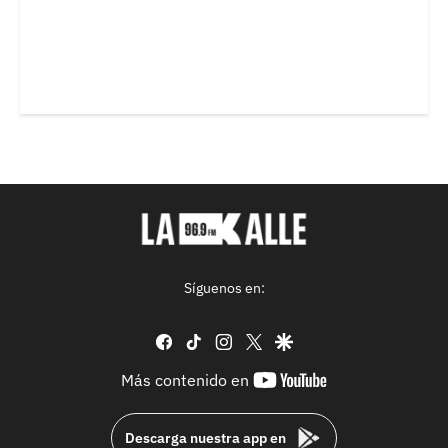
Síguenos en:
facebook
tiktok
instagram
twitter
google
youtube-
Más contenido en
footer
Descarga nuestra app en