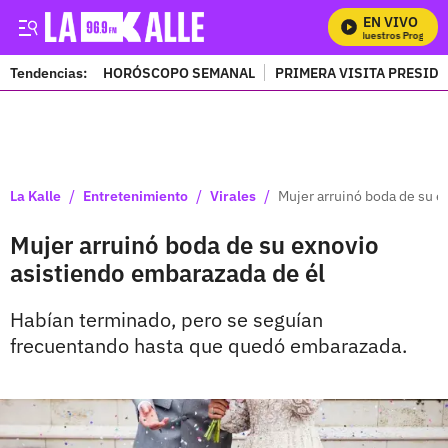
EN VIVO
Mira Todos Nuestros Programas
Tendencias:
HORÓSCOPO SEMANAL
PRIMERA VISITA PRESID
PUBLICIDAD
/
/
/
La Kalle
Entretenimiento
Virales
Mujer arruinó boda de su e
Mujer arruinó boda de su exnovio
asistiendo embarazada de él
Habían terminado, pero se seguían
frecuentando hasta que quedó embarazada.