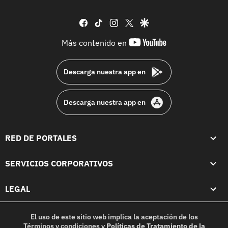
facebook
tiktok
instagram
twitter
google
youtube-
Más contenido en
footer
Descarga nuestra app en
Descarga nuestra app en
RED DE PORTALES
SERVICIOS CORPORATIVOS
LEGAL
El uso de este sitio web implica la aceptación de los
Términos y condiciones
y
Políticas de Tratamiento de la