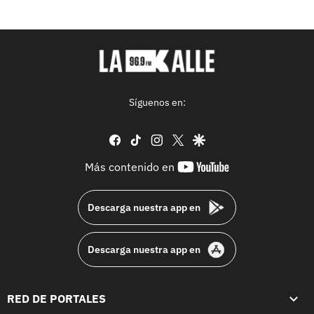
Síguenos en:
facebook
tiktok
instagram
twitter
google
youtube-
Más contenido en
footer
Descarga nuestra app en
Descarga nuestra app en
RED DE PORTALES