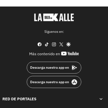
Síguenos en:
facebook
tiktok
instagram
twitter
google
youtube-
Más contenido en
footer
Descarga nuestra app en
Descarga nuestra app en
RED DE PORTALES