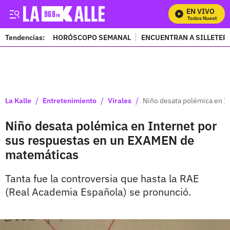
EN VIVO
Mira Todos Nuestros Pr
Tendencias:
HORÓSCOPO SEMANAL
ENCUENTRAN A SILLETER
PUBLICIDAD
/
/
/
La Kalle
Entretenimiento
Virales
Niño desata polémica en I
Niño desata polémica en Internet por
sus respuestas en un EXAMEN de
matemáticas
Tanta fue la controversia que hasta la RAE
(Real Academia Española) se pronunció.