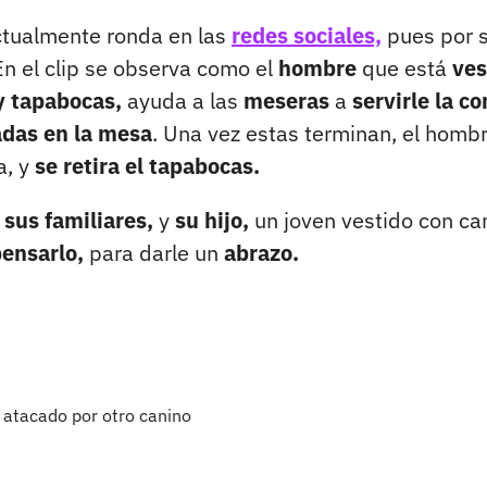
ctualmente ronda en las
redes sociales,
pues por 
n el clip se observa como el
hombre
que está
ves
y tapabocas,
ayuda a las
meseras
a
servirle la c
adas en la mesa
. Una vez estas terminan, el homb
, y
se retira el tapabocas.
 sus familiares,
y
su hijo,
un joven vestido con ca
pensarlo,
para darle un
abrazo.
 atacado por otro canino