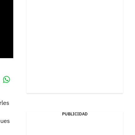
Whatsapp
k
rles
PUBLICIDAD
pues