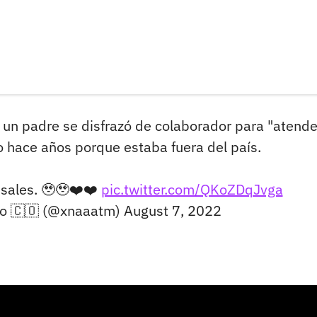
 un padre se disfrazó de colaborador para "atende
to hace años porque estaba fuera del país.
nsales. 🥹🥹❤️❤️
pic.twitter.com/QKoZDqJvga
no 🇨🇴 (@xnaaatm)
August 7, 2022