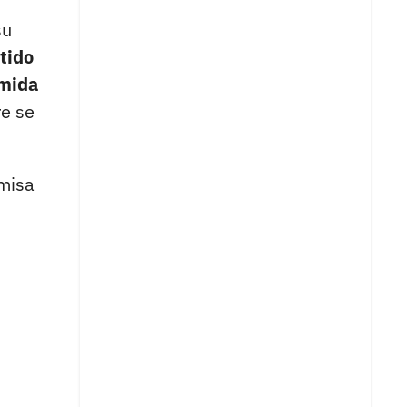
su
tido
omida
re se
misa