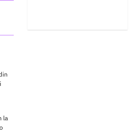
din
i
n la
lo