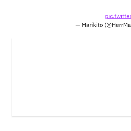
pic.twit
— Marikito (@HerrMa