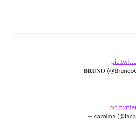
pic.twit
— 𝐁𝐑𝐔𝐍𝐎 (@Bruno
pic.twit
— carolina (@laca