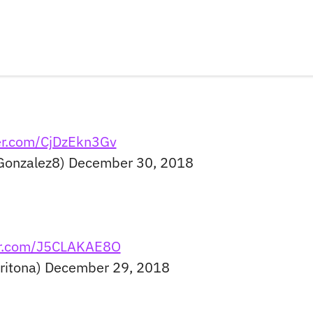
ter.com/CjDzEkn3Gv
oGonzalez8)
December 30, 2018
ter.com/J5CLAKAE8O
ritona)
December 29, 2018