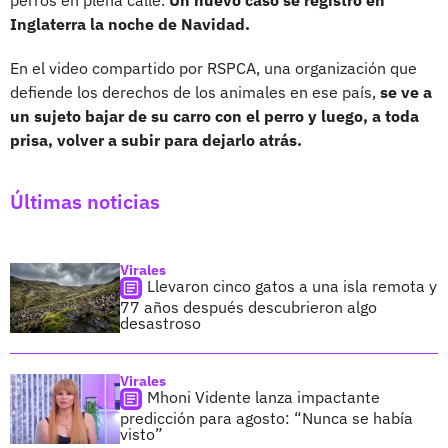
perros en plena calle.
Un nuevo caso se registró en
Inglaterra la noche de Navidad.
En el video compartido por RSPCA, una organización que
defiende los derechos de los animales en ese país,
se ve a
un sujeto bajar de su carro con el perro y luego, a toda
prisa, volver a subir para dejarlo atrás.
Últimas noticias
Virales
Llevaron cinco gatos a una isla remota y
77 años después descubrieron algo
desastroso
Virales
Mhoni Vidente lanza impactante
predicción para agosto: “Nunca se había
visto”