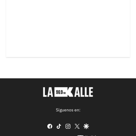
Síguenos en:
facebook
tiktok
instagram
twitter
google