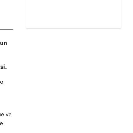
 un
si.
to
ue va
ue