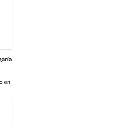
garía
so en