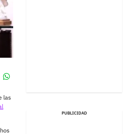
Whatsapp
k
 las
al
PUBLICIDAD
chos