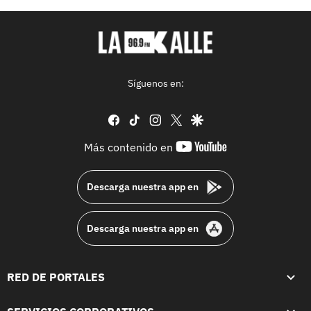
Síguenos en:
facebook
tiktok
instagram
twitter
google
youtube-
Más contenido en
footer
Descarga nuestra app en
Descarga nuestra app en
RED DE PORTALES