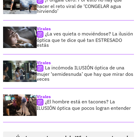
hacer el reto viral de ‘CONGELAR agua
hirviendo’
Virales
¿La ves quieta o moviéndose? La ilusión
óptica que te dice qué tan ESTRESADO
estás
Virales
La incómoda ILUSIÓN óptica de una
mujer ‘semidesnuda’ que hay que mirar dos
veces
Virales
¿El hombre está en tacones? La
ILUSIÓN óptica que pocos logran entender