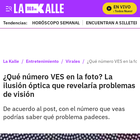
EN VIVO
Mira Todos Nuestros P
Tendencias:
HORÓSCOPO SEMANAL
ENCUENTRAN A SILLETER
PUBLICIDAD
/
/
/
La Kalle
Entretenimiento
Virales
¿Qué número VES en la foto
¿Qué número VES en la foto? La
ilusión óptica que revelaría problemas
de visión
De acuerdo al post, con el número que veas
podrías saber qué problema padeces.