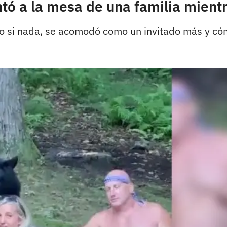
tó a la mesa de una familia mientr
o si nada, se acomodó como un invitado más y có