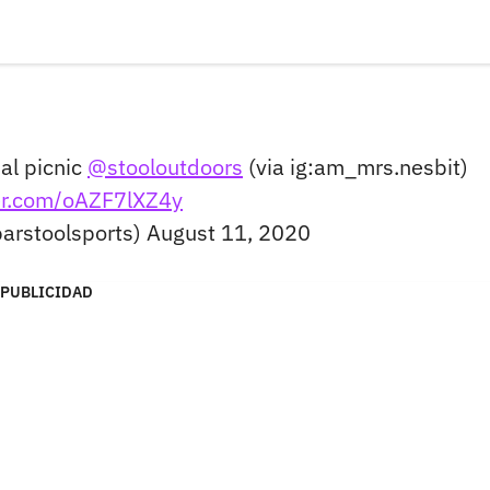
ual picnic
@stooloutdoors
(via ig:am_mrs.nesbit)
ter.com/oAZF7lXZ4y
barstoolsports)
August 11, 2020
PUBLICIDAD