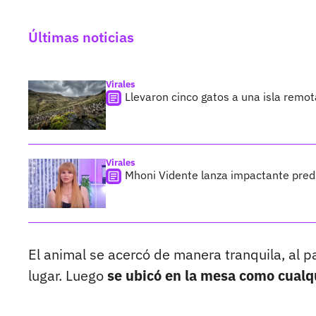
Últimas noticias
Virales
Llevaron cinco gatos a una isla remo
Virales
Mhoni Vidente lanza impactante predi
El animal se acercó de manera tranquila, al pa
lugar. Luego
se ubicó en la mesa como cualqu