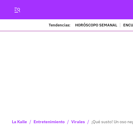
Tendencias:
HORÓSCOPO SEMANAL
ENCU
/
/
/
La Kalle
Entretenimiento
Virales
¡Qué susto! Un oso neg