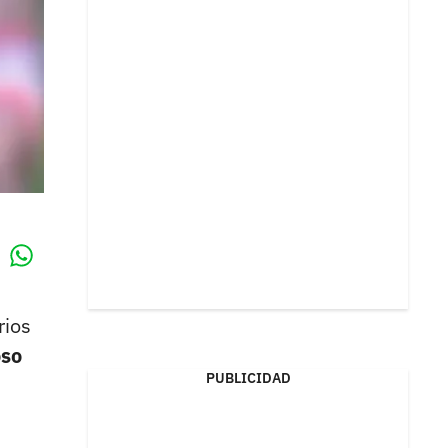
Whatsapp
k
rios
oso
PUBLICIDAD