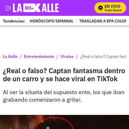
EN VIVO
Mira Todos Nuestros Pr
Tendencias:
HORÓSCOPO SEMANAL
TRASLADAN A EPA COLOM
PUBLICIDAD
/
/
/
La Kalle
Entretenimiento
Virales
¿Real o falso? Captan fanta
¿Real o falso? Captan fantasma dentro
de un carro y se hace viral en TikTok
Al ver la silueta del supuesto ente, los que iban
grabando comenzaron a gritar.