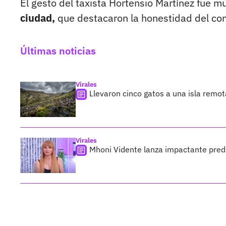
El gesto del taxista Hortensio Martínez fue 
ciudad,
que destacaron la honestidad del co
Últimas noticias
Virales
Llevaron cinco gatos a una isla remo
Virales
Mhoni Vidente lanza impactante predi