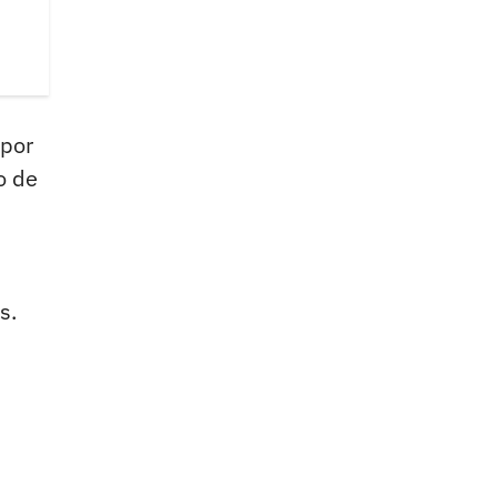
 por
o de
s.