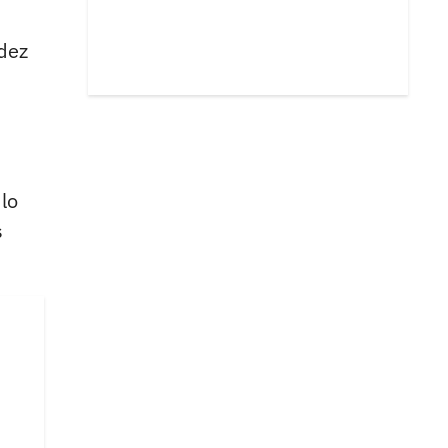
dez
lo
s