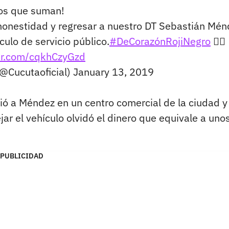
os que suman!
 honestidad y regresar a nuestro DT Sebastián Mén
ulo de servicio público.
#DeCorazónRojiNegro
👍🏻
ter.com/cqkhCzyGzd
(@Cucutaoficial)
January 13, 2019
ió a Méndez en un centro comercial de la ciudad y 
jar el vehículo olvidó el dinero que equivale a uno
PUBLICIDAD