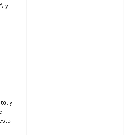
',
y
l
ito
, y
e
esto