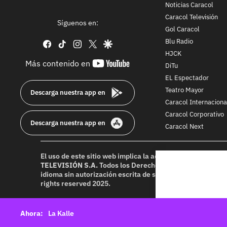
Noticias Caracol
Caracol Televisión
Síguenos en:
Gol Caracol
Blu Radio
facebook
tiktok
instagram
twitter
google
HJCK
youtube-
Más contenido en
DiTu
footer
EL Espectador
Teatro Mayor
Descarga nuestra app en
Caracol Internaciona
Caracol Corporativo
Descarga nuestra app en
Caracol Next
El uso de este sitio web implica la aceptación de los
Térmi
TELEVISIÓN S.A.
Todos los Derechos Reservados D.R.A. Pr
idioma sin autorización escrita de su titular. Reproduction
rights reserved 2025.
La Kalle