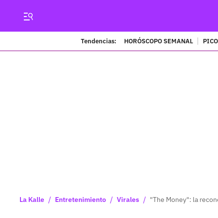
Tendencias:
HORÓSCOPO SEMANAL
PICO
/
/
/
La Kalle
Entretenimiento
Virales
"The Money": la recon