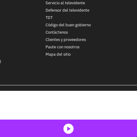
Servicio al televidente
Defensor del televidente
TDT
Código del buen gobierno
Contáctenos
Clientes y proveedores
Paute con nosotros
Mapa del sitio
l
nos y condiciones
y
Políticas de Tratamiento de la Información
de
CA
ohibida su reproducción total o parcial, así como su traducción a cu
 in whole or in part, or translation without written permission is prohib
media-icon