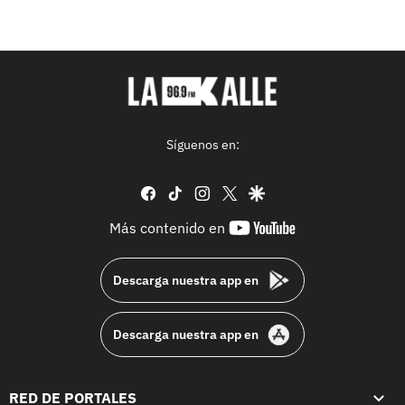
Síguenos en:
facebook
tiktok
instagram
twitter
google
youtube-
Más contenido en
footer
Descarga nuestra app en
Descarga nuestra app en
RED DE PORTALES