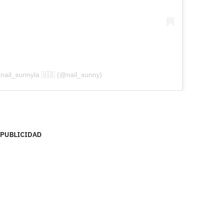
nail_sunnyla 🇺🇸 (@nail_sunny)
PUBLICIDAD