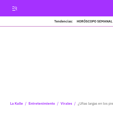
Tendencias:
HORÓSCOPO SEMANAL
/
/
/
La Kalle
Entretenimiento
Virales
¿Uñas largas en los pi