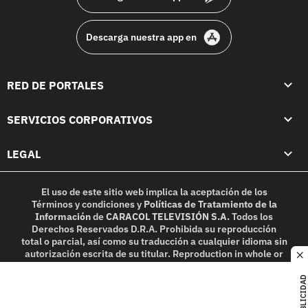
Descarga nuestra app en
RED DE PORTALES
SERVICIOS CORPORATIVOS
LEGAL
El uso de este sitio web implica la aceptación de los
Términos y condiciones
y
Políticas de Tratamiento de la
Información
de
CARACOL TELEVISIÓN S.A.
Todos los
Derechos Reservados D.R.A. Prohibida su reproducción
total o parcial, así como su traducción a cualquier idioma sin
autorización escrita de su titular. Reproduction in whole or
c
in part, or translation without written permission is
prohibited. All rights reserved 2025.
PUBLICIDAD