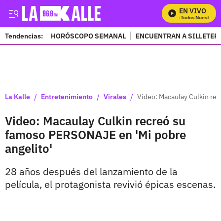
EN VIVO
Mira Todos Nuestros P
Tendencias:
HORÓSCOPO SEMANAL
ENCUENTRAN A SILLETER
PUBLICIDAD
/
/
/
La Kalle
Entretenimiento
Virales
Video: Macaulay Culkin re
Video: Macaulay Culkin recreó su
famoso PERSONAJE en 'Mi pobre
angelito'
28 años después del lanzamiento de la
película, el protagonista revivió épicas escenas.