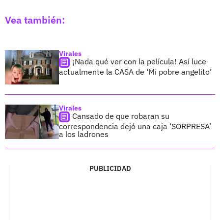
Vea también:
Virales
¡Nada qué ver con la película! Así luce
actualmente la CASA de ‘Mi pobre angelito’
Virales
Cansado de que robaran su
correspondencia dejó una caja ‘SORPRESA’
a los ladrones
PUBLICIDAD