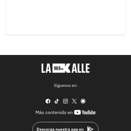
Síguenos en:
facebook
tiktok
instagram
twitter
google
youtube-
Más contenido en
footer
Descarga nuestra app en