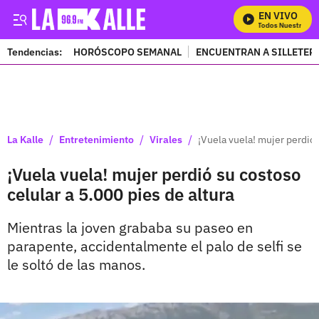
EN VIVO
Mira Todos Nuestros Pr
Tendencias:
HORÓSCOPO SEMANAL
ENCUENTRAN A SILLETER
PUBLICIDAD
/
/
/
La Kalle
Entretenimiento
Virales
¡Vuela vuela! mujer perdió 
¡Vuela vuela! mujer perdió su costoso
celular a 5.000 pies de altura
Mientras la joven grababa su paseo en
parapente, accidentalmente el palo de selfi se
le soltó de las manos.