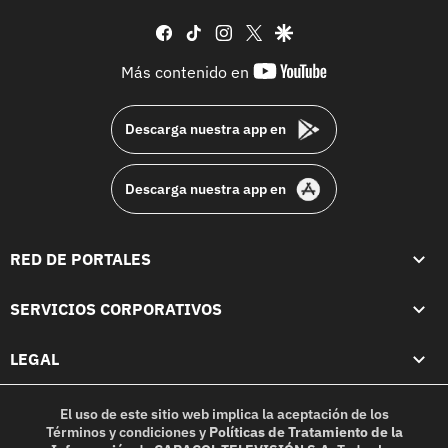
facebook
tiktok
instagram
twitter
google
youtube-
Más contenido en
footer
Descarga nuestra app en
Descarga nuestra app en
RED DE PORTALES
SERVICIOS CORPORATIVOS
LEGAL
El uso de este sitio web implica la aceptación de los
Términos y condiciones
y
Políticas de Tratamiento de la