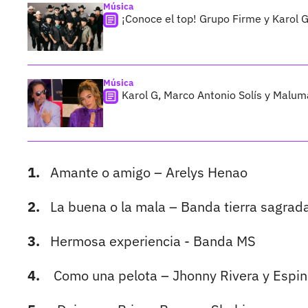
Música
¡Conoce el top! Grupo Firme y Karol G
Música
Karol G, Marco Antonio Solís y Maluma
1.
Amante o amigo – Arelys Henao
2.
La buena o la mala – Banda tierra sagrad
3.
Hermosa experiencia - Banda MS
4.
Como una pelota – Jhonny Rivera y Espi