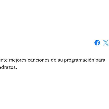
Faceboo
X
einte mejores canciones de su programación para
adrazos.