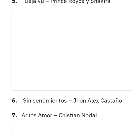
5.
Deja vu – Prince Royce y Shakira
6.
Sin sentimientos – Jhon Alex Castaño
7.
Adiós Amor – Chistian Nodal